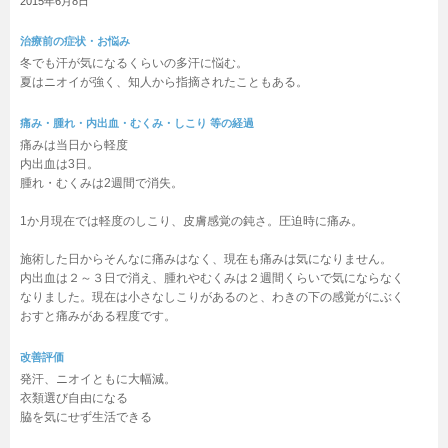
2015年6月8日
治療前の症状・お悩み
冬でも汗が気になるくらいの多汗に悩む。

夏はニオイが強く、知人から指摘されたこともある。
痛み・腫れ・内出血・むくみ・しこり 等の経過
痛みは当日から軽度

内出血は3日。

腫れ・むくみは2週間で消失。

1か月現在では軽度のしこり、皮膚感覚の鈍さ。圧迫時に痛み。

施術した日からそんなに痛みはなく、現在も痛みは気になりません。

内出血は２～３日で消え、腫れやむくみは２週間くらいで気にならなく

なりました。現在は小さなしこりがあるのと、わきの下の感覚がにぶく

おすと痛みがある程度です。
改善評価
発汗、ニオイともに大幅減。

衣類選び自由になる

脇を気にせず生活できる