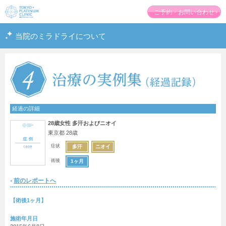
東
ご予約・お問い合わせ
京
プ
当院のミラドライについて
ラ
チ
ナ
ム
ク
リ
ニ
ッ
経過の詳細
ク
28歳女性 多汗およびニオイ
東京都 28歳
症状
多汗
ニオイ
術後
1ヶ月
前のレポートへ
【術後1ヶ月】
施術年月日