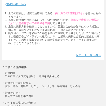
前のレポートへ
1.
全ての症例は、当院の治療方針である
「高出力での2倍重ね打ち」
を行ったもの
となります。
2.
当院では症例の掲載にあたって一切の選別を行わず、
掲載を治療前にご承諾い
ただいた患者様すべての経過を公開
しております。
3.
上記の掲載方針を徹底しておりますので、普通はなかなか知りにくい「経過の
個人差」等についてもかなり正確に把握して頂けるかと存じます。
4.
従来当ページでは患者様のご感想もすべて掲載しておりましたが、2018年6月か
らの医療広告ガイドラインの改定により、ご感想の掲載は全面的に禁止となり
ました。ご感想を掲載できないのは大変残念ですが、ガイドライン順守のた
め、どうぞご了承ください。
レポート一覧へ戻る
ミラドライ 治療概要
治療内容
ワキにマイクロ波を照射し、汗腺を減少させる
治療後の一時的な反応
腫れ・痛み・内出血・しこり・つっぱり感・感覚鈍麻・むくみ等
治療後のケア
自宅での冷却と薬の内服
ごくまれに見られる合併症
（0.5％以下）